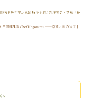
本期間傳授料理哲學之恩師 贈予主廚之料理家名，意為「長
。
料理家 Chef Nagamitsu ——京都之旅的味道｜
折☆