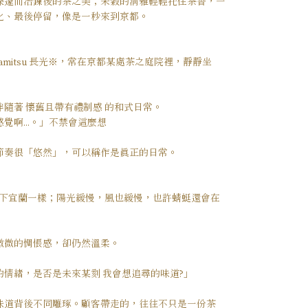
深邃而冶鍊後的茶之美；米穀的清雅輕輕托住茶香，一
化、最後停留，像是一秒來到京都。
agamitsu 長光※，常在京都某處茶之庭院裡，靜靜坐
隨著 懷舊且帶有禮制感 的和式日常。
覺啊...。」不禁會這麼想
節奏很「悠然」，可以稱作是真正的日常。
的鄉下宜蘭一樣；陽光緩慢，風也緩慢，也許蜻蜓還會在
微微的惆悵感，卻仍然溫柔。
情緒，是否是未來某刻 我會想追尋的味道?」
味道背後不同雕琢。顧客帶走的，往往不只是一份茶