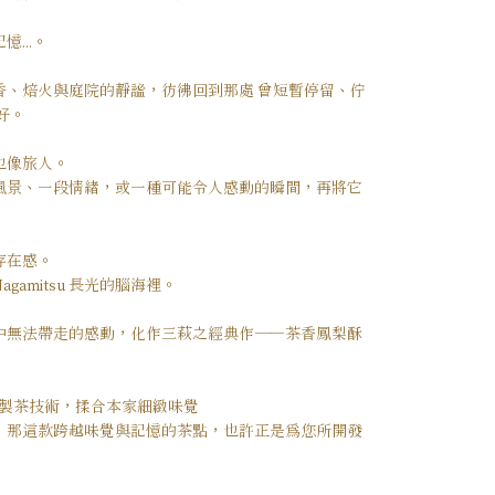
...。
香、焙火與庭院的靜謐，彷彿回到那處 曾短暫停留、佇
好。
也像旅人。
風景、一段情緒，或一種可能令人感動的瞬間，再將它
存在感。
amitsu 長光的腦海裡。
中無法帶走的感動，化作三萩之經典作——茶香鳳梨酥
焙製茶技術，揉合本家細緻味覺
，那這款跨越味覺與記憶的茶點，也許正是為您所開發