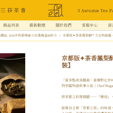
商品列表
最新動態
關於我們
客服中心
部
裝禮品
,
2026中秋節專區☆任選兩盒88折☆
京都版✦茶香鳳梨酥™ 文化物語篇
京都版✦茶香鳳梨酥
裝】
「當茶點成為藝術，當鄉野化作
特別篇物語敘事介紹｜Chef Nag
將京都之料理精髓——「燻焙」
採集自主廚「京都之旅」的味道