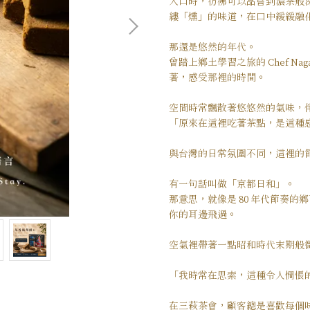
入口時，彷彿可以品嘗到濃茶般
縷「燻」的味道，在口中緩緩融
那還是悠然的年代。
曾踏上鄉土學習之旅的 Chef N
著，感受那裡的時間。
空間時常飄散著悠悠然的氣味，伴
「原來在這裡吃著茶點，是這種感
與台灣的日常氛圍不同，這裡的
有一句話叫做「京都日和」。
那意思，就像是 80 年代節奏
你的耳邊飛過。
空氣裡帶著一點昭和時代末期般
「我時常在思索，這種令人惆悵的
在三萩茶會，顧客總是喜歡每個