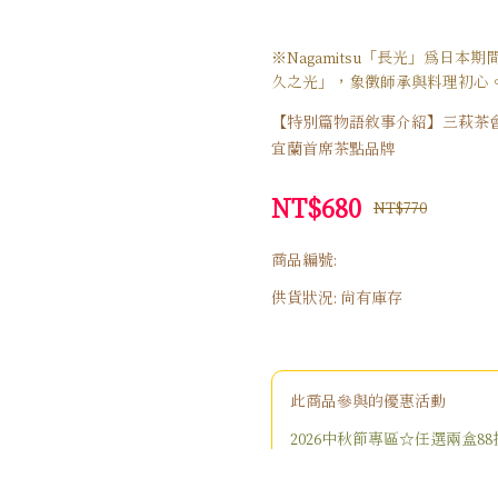
※Nagamitsu「長光」為日
久之光」，象徵師承與料理初心
【特別篇物語敘事介紹】三萩茶會·田園
宜蘭首席茶點品牌
NT$680
NT$770
商品編號:
供貨狀況:
尚有庫存
此商品參與的優惠活動
2026中秋節專區☆任選兩盒88
熱銷果乾加購價9折