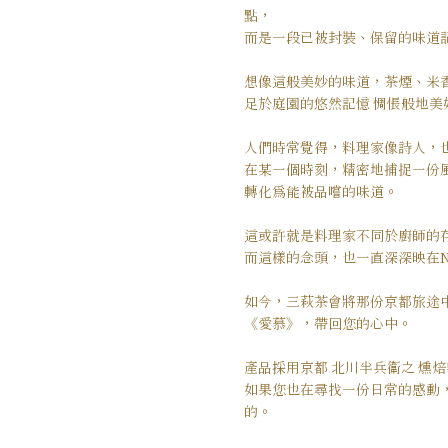
點，
而是一段已被封裝、保留的味道記憶
想像這般美妙的味道，茶煙、米
足於庭園的悠然記憶 惆悵般地美
人們時常覺得，料理家像詩人，
在某一個時刻，精密地捕捉一份
轉化為能被品嚐的味道。
這或許就是料理家不同於廚師的
而這樣的念頭，也一直深深映在Nag
如今，三萩茶會將那份京都旅途
《愛慕》，帶回您的心中。
產品採用京都 北川半兵衛之 燻
如果您也在尋找一份日常的感動
的。