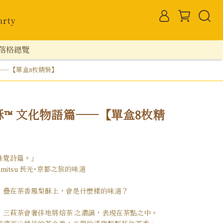
落格總覽
——【單盒8枚精裝】
™ 文化物語篇——【單盒8枚精
味覺詩篇。」
amitsu 長光・京都之旅的味道
，疊在茶香鳳梨酥上，會是什麼樣的味道？
，三萩茶會奢侈地將焙茶 之濃韻，表現在茶點之中。